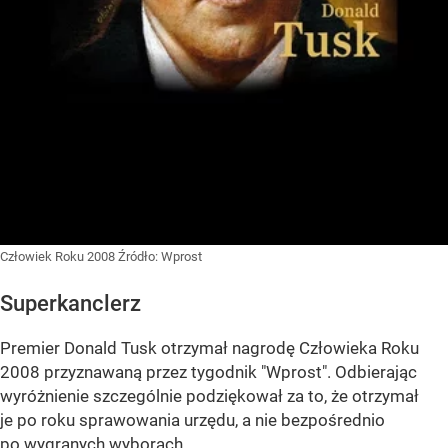
Człowiek Roku 2008
Źródło:
Wprost
Superkanclerz
Premier Donald Tusk otrzymał nagrodę Człowieka Roku
2008 przyznawaną przez tygodnik "Wprost". Odbierając
wyróżnienie szczególnie podziękował za to, że otrzymał
je po roku sprawowania urzędu, a nie bezpośrednio
po wygranych wyborach.